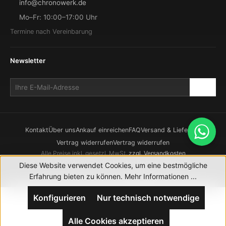
info@chronowerk.de
Mo–Fr: 10:00–17:00 Uhr
Termine nach Vereinbarung
Newsletter
Kontakt
Über uns
Ankauf einreichen
FAQ
Versand & Lieferung
Vertrag widerrufen
Vertrag widerrufen
Alle Preise inkl. gesetzl. MwSt.
zzgl. Versandkosten
© 2026 CHRONOWERK GmbH. Alle Rechte vorbehalten.
Diese Website verwendet Cookies, um eine bestmögliche
Realisierung durch
XICTRON
Erfahrung bieten zu können.
Mehr Informationen ...
Konfigurieren
Nur technisch notwendige
Alle Cookies akzeptieren