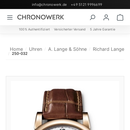
info@chronowerk.de
+49 5121 9996699
Zum Hauptinhalt springen
Wa
100% Authentifiziert
Versicherter Versand
5 Jahre Garantie
Home
Uhren
A. Lange & Söhne
Richard Lange
250-032