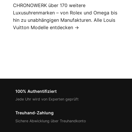
CHRONOWERK über 170 weitere
Luxusuhrenmarken
– von
Rolex
und
Omega
bis
hin zu unabhängigen Manufakturen.
Alle Louis
Vuitton Modelle entdecken →
100% Authentifiziert
Jede Uhr wird von Experten geprüft
Treuhand-Zahlung
Sichere Abwicklung über Treuhandkonto