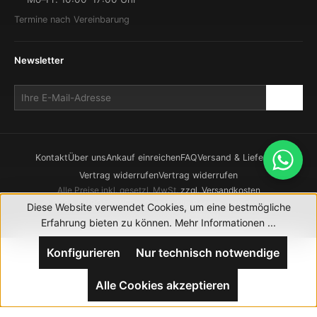
Termine nach Vereinbarung
Newsletter
Kontakt
Über uns
Ankauf einreichen
FAQ
Versand & Lieferung
Vertrag widerrufen
Vertrag widerrufen
Alle Preise inkl. gesetzl. MwSt.
zzgl. Versandkosten
© 2026 CHRONOWERK GmbH. Alle Rechte vorbehalten.
Diese Website verwendet Cookies, um eine bestmögliche
Realisierung durch
XICTRON
Erfahrung bieten zu können.
Mehr Informationen ...
Konfigurieren
Nur technisch notwendige
Alle Cookies akzeptieren