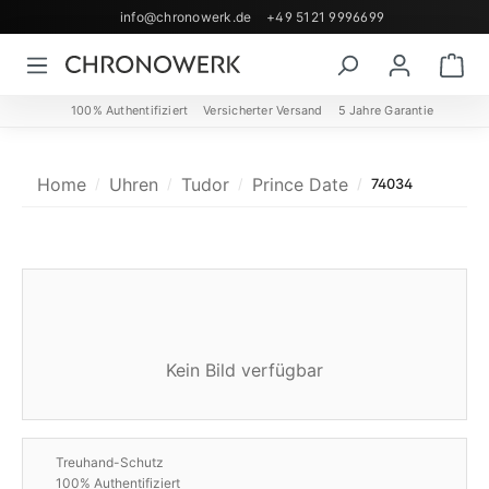
info@chronowerk.de
+49 5121 9996699
Zum Hauptinhalt springen
Wa
100% Authentifiziert
Versicherter Versand
5 Jahre Garantie
Home
Uhren
Tudor
Prince Date
74034
Kein Bild verfügbar
Treuhand-Schutz
100% Authentifiziert