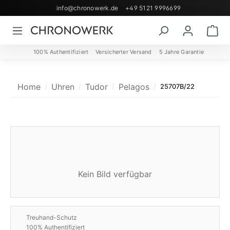
info@chronowerk.de
+49 5121 9996699
Zum Hauptinhalt springen
Wa
100% Authentifiziert
Versicherter Versand
5 Jahre Garantie
Home
Uhren
Tudor
Pelagos
25707B/22
Kein Bild verfügbar
Treuhand-Schutz
100% Authentifiziert