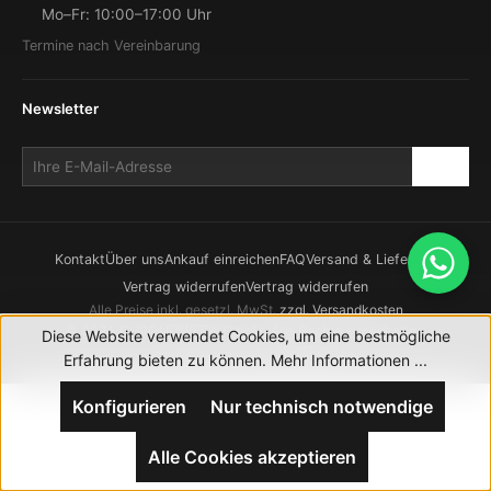
Mo–Fr: 10:00–17:00 Uhr
Termine nach Vereinbarung
Newsletter
Kontakt
Über uns
Ankauf einreichen
FAQ
Versand & Lieferung
Vertrag widerrufen
Vertrag widerrufen
Alle Preise inkl. gesetzl. MwSt.
zzgl. Versandkosten
© 2026 CHRONOWERK GmbH. Alle Rechte vorbehalten.
Diese Website verwendet Cookies, um eine bestmögliche
Realisierung durch
XICTRON
Erfahrung bieten zu können.
Mehr Informationen ...
Konfigurieren
Nur technisch notwendige
Alle Cookies akzeptieren