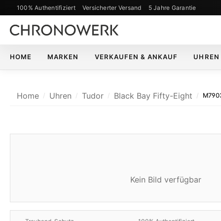
100% Authentifiziert
Versicherter Versand
5 Jahre Garantie
m Hauptinhalt springen
Zur Suche springen
Zur Hauptnavigation springen
HOME
MARKEN
VERKAUFEN & ANKAUF
UHREN
Home
Uhren
Tudor
Black Bay Fifty-Eight
M790
Kein Bild verfügbar