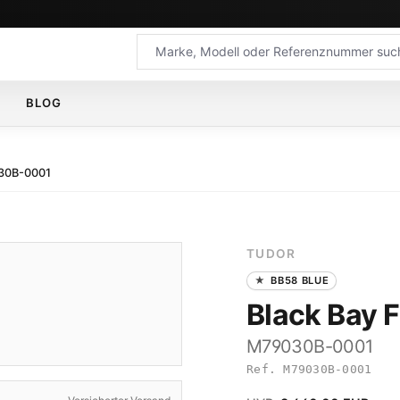
BLOG
30B-0001
TUDOR
BB58 BLUE
Black Bay F
M79030B-0001
Ref. M79030B-0001