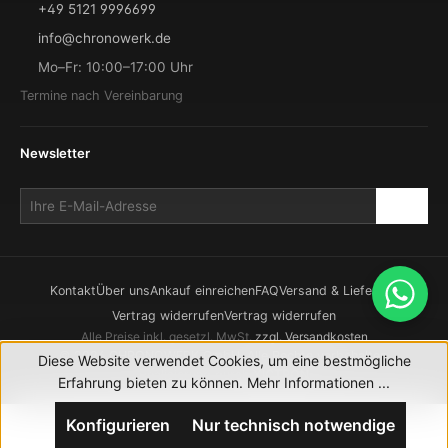
+49 5121 9996699
info@chronowerk.de
Mo–Fr: 10:00–17:00 Uhr
Termine nach Vereinbarung
Newsletter
Kontakt
Über uns
Ankauf einreichen
FAQ
Versand & Lieferung
Vertrag widerrufen
Vertrag widerrufen
Alle Preise inkl. gesetzl. MwSt.
zzgl. Versandkosten
© 2026 CHRONOWERK GmbH. Alle Rechte vorbehalten.
Diese Website verwendet Cookies, um eine bestmögliche
Realisierung durch
XICTRON
Erfahrung bieten zu können.
Mehr Informationen ...
Konfigurieren
Nur technisch notwendige