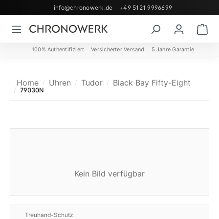
info@chronowerk.de
+49 5121 9996699
Zum Hauptinhalt springen
Wa
100% Authentifiziert
Versicherter Versand
5 Jahre Garantie
Home
Uhren
Tudor
Black Bay Fifty-Eight
79030N
Kein Bild verfügbar
Treuhand-Schutz