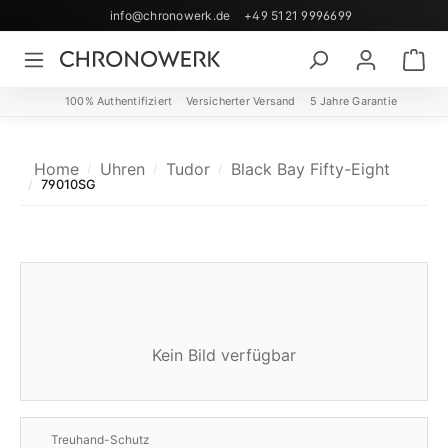
info@chronowerk.de
+49 5121 9996699
Zum Hauptinhalt springen
Wa
100% Authentifiziert
Versicherter Versand
5 Jahre Garantie
Home
Uhren
Tudor
Black Bay Fifty-Eight
79010SG
Kein Bild verfügbar
Treuhand-Schutz