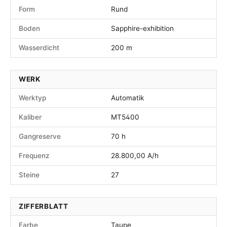
Form
Rund
Boden
Sapphire-exhibition
Wasserdicht
200 m
WERK
Werktyp
Automatik
Kaliber
MT5400
Gangreserve
70 h
Frequenz
28.800,00 A/h
Steine
27
ZIFFERBLATT
Farbe
Taupe