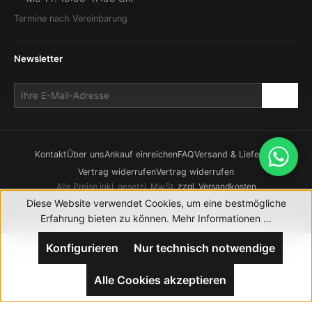
Termine nach Vereinbarung
Newsletter
Kontakt
Über uns
Ankauf einreichen
FAQ
Versand & Lieferung
Vertrag widerrufen
Vertrag widerrufen
Alle Preise inkl. gesetzl. MwSt.
zzgl. Versandkosten
© 2026 CHRONOWERK GmbH. Alle Rechte vorbehalten.
Diese Website verwendet Cookies, um eine bestmögliche
Realisierung durch
XICTRON
Erfahrung bieten zu können.
Mehr Informationen ...
Konfigurieren
Nur technisch notwendige
Alle Cookies akzeptieren