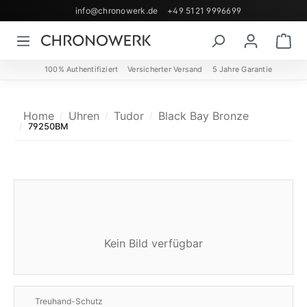
info@chronowerk.de
+49 5121 9996699
Zum Hauptinhalt springen
Wa
100% Authentifiziert
Versicherter Versand
5 Jahre Garantie
Home
Uhren
Tudor
Black Bay Bronze
79250BM
Kein Bild verfügbar
Treuhand-Schutz