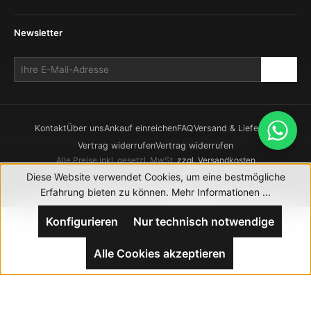
Newsletter
Kontakt
Über uns
Ankauf einreichen
FAQ
Versand & Lieferung
Vertrag widerrufen
Vertrag widerrufen
Alle Preise inkl. gesetzl. MwSt.
zzgl. Versandkosten
© 2026 CHRONOWERK GmbH. Alle Rechte vorbehalten.
Diese Website verwendet Cookies, um eine bestmögliche
Realisierung durch
XICTRON
Erfahrung bieten zu können.
Mehr Informationen ...
Konfigurieren
Nur technisch notwendige
Alle Cookies akzeptieren