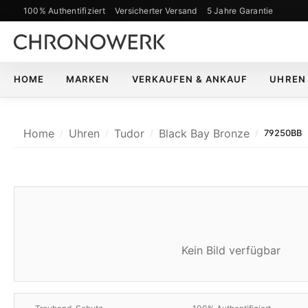
100% Authentifiziert
Versicherter Versand
5 Jahre Garantie
m Hauptinhalt springen
Zur Suche springen
Zur Hauptnavigation springen
HOME
MARKEN
VERKAUFEN & ANKAUF
UHREN
Home
Uhren
Tudor
Black Bay Bronze
79250BB
Kein Bild verfügbar