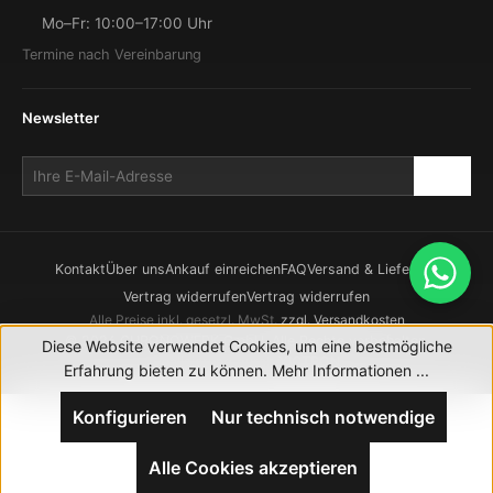
Mo–Fr: 10:00–17:00 Uhr
Termine nach Vereinbarung
Newsletter
Kontakt
Über uns
Ankauf einreichen
FAQ
Versand & Lieferung
Vertrag widerrufen
Vertrag widerrufen
Alle Preise inkl. gesetzl. MwSt.
zzgl. Versandkosten
© 2026 CHRONOWERK GmbH. Alle Rechte vorbehalten.
Diese Website verwendet Cookies, um eine bestmögliche
Realisierung durch
XICTRON
Erfahrung bieten zu können.
Mehr Informationen ...
Konfigurieren
Nur technisch notwendige
Alle Cookies akzeptieren