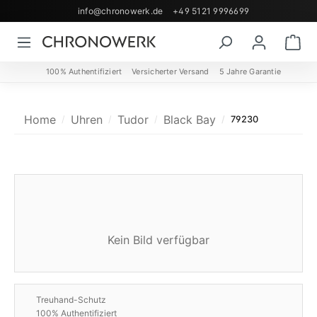
info@chronowerk.de
+49 5121 9996699
Zum Hauptinhalt springen
Wa
100% Authentifiziert
Versicherter Versand
5 Jahre Garantie
Home
Uhren
Tudor
Black Bay
79230
Kein Bild verfügbar
Treuhand-Schutz
100% Authentifiziert