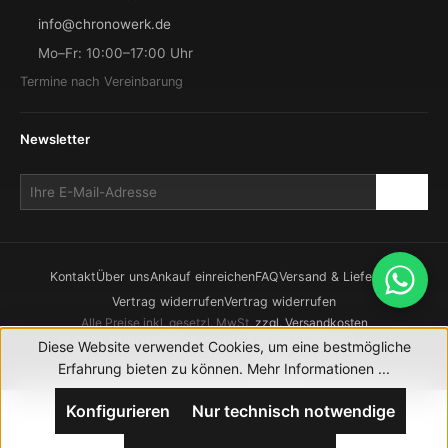
info@chronowerk.de
Mo–Fr: 10:00–17:00 Uhr
Termine nach Vereinbarung
Newsletter
Kontakt
Über uns
Ankauf einreichen
FAQ
Versand & Lieferung
Vertrag widerrufen
Vertrag widerrufen
Alle Preise inkl. gesetzl. MwSt.
zzgl. Versandkosten
© 2026 CHRONOWERK GmbH. Alle Rechte vorbehalten.
Diese Website verwendet Cookies, um eine bestmögliche
Realisierung durch
XICTRON
Erfahrung bieten zu können.
Mehr Informationen ...
Konfigurieren
Nur technisch notwendige