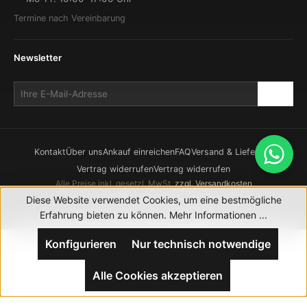
Termine nach Vereinbarung
Newsletter
Kontakt
Über uns
Ankauf einreichen
FAQ
Versand & Lieferung
Vertrag widerrufen
Vertrag widerrufen
Alle Preise inkl. gesetzl. MwSt.
zzgl. Versandkosten
© 2026 CHRONOWERK GmbH. Alle Rechte vorbehalten.
Diese Website verwendet Cookies, um eine bestmögliche
Realisierung durch
XICTRON
Erfahrung bieten zu können.
Mehr Informationen ...
Konfigurieren
Nur technisch notwendige
Alle Cookies akzeptieren