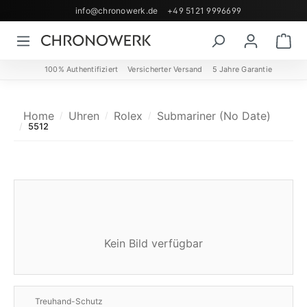
info@chronowerk.de
+49 5121 9996699
Zum Hauptinhalt springen
Wa
100% Authentifiziert
Versicherter Versand
5 Jahre Garantie
Home
Uhren
Rolex
Submariner (No Date)
5512
Kein Bild verfügbar
Treuhand-Schutz