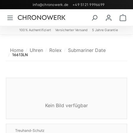
info@chronowerk.de
+49 5121 9996699
Zum Hauptinhalt springen
Wa
100% Authentifiziert
Versicherter Versand
5 Jahre Garantie
Home
Uhren
Rolex
Submariner Date
16613LN
Kein Bild verfügbar
Treuhand-Schutz