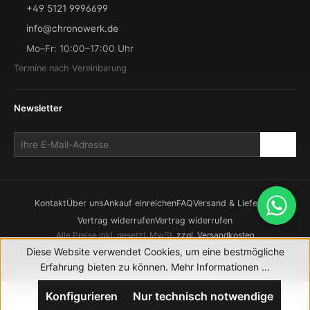
+49 5121 9996699
info@chronowerk.de
Mo–Fr: 10:00–17:00 Uhr
Termine nach Vereinbarung
Newsletter
Kontakt
Über uns
Ankauf einreichen
FAQ
Versand & Lieferung
Vertrag widerrufen
Vertrag widerrufen
Alle Preise inkl. gesetzl. MwSt.
zzgl. Versandkosten
© 2026 CHRONOWERK GmbH. Alle Rechte vorbehalten.
Diese Website verwendet Cookies, um eine bestmögliche
Realisierung durch
XICTRON
Erfahrung bieten zu können.
Mehr Informationen ...
Konfigurieren
Nur technisch notwendige