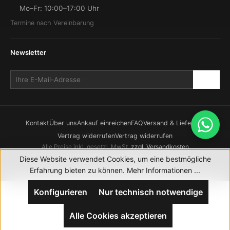
Mo–Fr: 10:00–17:00 Uhr
Termine nach Vereinbarung
Newsletter
Kontakt
Über uns
Ankauf einreichen
FAQ
Versand & Lieferung
Vertrag widerrufen
Vertrag widerrufen
Alle Preise inkl. gesetzl. MwSt.
zzgl. Versandkosten
© 2026 CHRONOWERK GmbH. Alle Rechte vorbehalten.
Diese Website verwendet Cookies, um eine bestmögliche
Realisierung durch
XICTRON
Erfahrung bieten zu können.
Mehr Informationen ...
Konfigurieren
Nur technisch notwendige
Alle Cookies akzeptieren