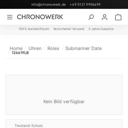
info@chronowerk.de
+49 5121 9996699
Zum Hauptinhalt springen
Wa
100% Authentifiziert
Versicherter Versand
5 Jahre Garantie
Home
Uhren
Rolex
Submariner Date
126619LB
Kein Bild verfügbar
Treuhand-Schutz