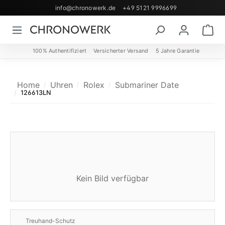
info@chronowerk.de
+49 5121 9996699
Zum Hauptinhalt springen
Wa
100% Authentifiziert
Versicherter Versand
5 Jahre Garantie
Home
Uhren
Rolex
Submariner Date
126613LN
Kein Bild verfügbar
Treuhand-Schutz