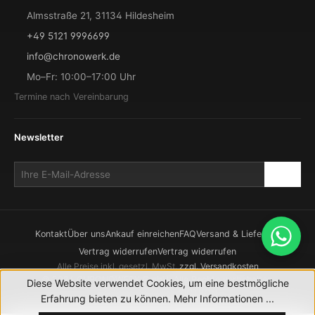
Almsstraße 21, 31134 Hildesheim
+49 5121 9996699
info@chronowerk.de
Mo–Fr: 10:00–17:00 Uhr
Termine nach Vereinbarung
Newsletter
Kontakt
Über uns
Ankauf einreichen
FAQ
Versand & Lieferung
Vertrag widerrufen
Vertrag widerrufen
Alle Preise inkl. gesetzl. MwSt.
zzgl. Versandkosten
© 2026 CHRONOWERK GmbH. Alle Rechte vorbehalten.
Diese Website verwendet Cookies, um eine bestmögliche
Realisierung durch
XICTRON
Erfahrung bieten zu können.
Mehr Informationen ...