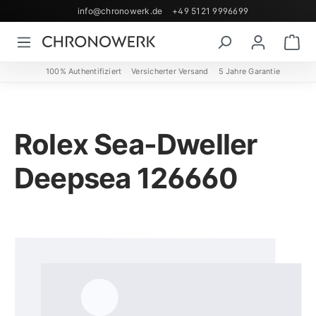
info@chronowerk.de
+49 5121 9996699
Zum Hauptinhalt springen
Wa
100% Authentifiziert
Versicherter Versand
5 Jahre Garantie
Rolex Sea-Dweller
Deepsea 126660
Bildergalerie überspringen