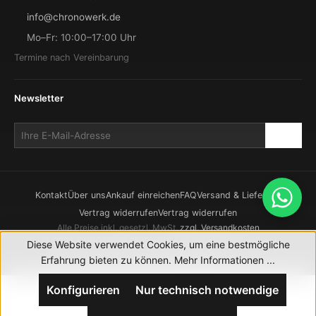
info@chronowerk.de
Mo–Fr: 10:00–17:00 Uhr
Termine nach Vereinbarung
Newsletter
Kontakt
Über uns
Ankauf einreichen
FAQ
Versand & Lieferung
Vertrag widerrufen
Vertrag widerrufen
Alle Preise inkl. gesetzl. MwSt.
zzgl. Versandkosten
© 2026 CHRONOWERK GmbH. Alle Rechte vorbehalten.
Diese Website verwendet Cookies, um eine bestmögliche
Realisierung durch
XICTRON
Erfahrung bieten zu können.
Mehr Informationen ...
Konfigurieren
Nur technisch notwendige