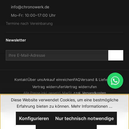
info@chronowerk.de
Mo–Fr: 10:00–17:00 Uhr
Termine nach Vereinbarung
Newsletter
Kontakt
Über uns
Ankauf einreichen
FAQ
Versand & Lieferung
Vertrag widerrufen
Vertrag widerrufen
Alle Preise inkl. gesetzl. MwSt.
zzgl. Versandkosten
© 2026 CHRONOWERK GmbH. Alle Rechte vorbehalten.
Diese Website verwendet Cookies, um eine bestmögliche
Realisierung durch
XICTRON
Erfahrung bieten zu können.
Mehr Informationen ...
Konfigurieren
Nur technisch notwendige