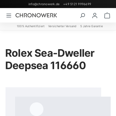
info@chronowerk.de
+49 5121 9996699
Zum Hauptinhalt springen
Wa
100% Authentifiziert
Versicherter Versand
5 Jahre Garantie
Rolex Sea-Dweller
Deepsea 116660
Bildergalerie überspringen