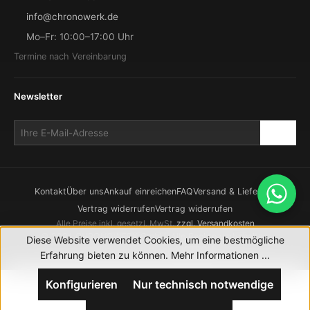
info@chronowerk.de
Mo–Fr: 10:00–17:00 Uhr
Termine nach Vereinbarung
Newsletter
Kontakt
Über uns
Ankauf einreichen
FAQ
Versand & Lieferung
Vertrag widerrufen
Vertrag widerrufen
Alle Preise inkl. gesetzl. MwSt.
zzgl. Versandkosten
© 2026 CHRONOWERK GmbH. Alle Rechte vorbehalten.
Diese Website verwendet Cookies, um eine bestmögliche
Realisierung durch
XICTRON
Erfahrung bieten zu können.
Mehr Informationen ...
Konfigurieren
Nur technisch notwendige