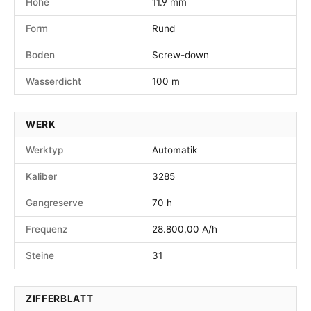
Höhe
11.9 mm
Form
Rund
Boden
Screw-down
Wasserdicht
100 m
WERK
Werktyp
Automatik
Kaliber
3285
Gangreserve
70 h
Frequenz
28.800,00 A/h
Steine
31
ZIFFERBLATT