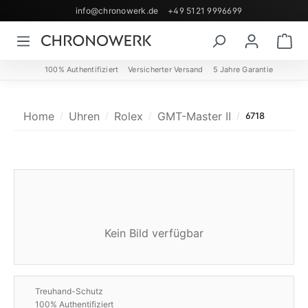
info@chronowerk.de
+49 5121 9996699
Zum Hauptinhalt springen
Wa
100% Authentifiziert
Versicherter Versand
5 Jahre Garantie
Home
Uhren
Rolex
GMT-Master II
6718
Kein Bild verfügbar
Treuhand-Schutz
100% Authentifiziert