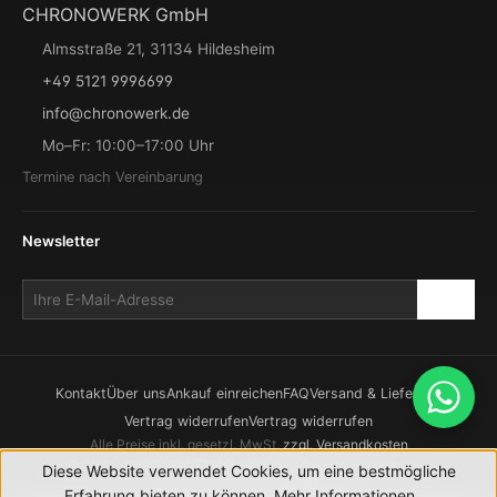
CHRONOWERK GmbH
Almsstraße 21, 31134 Hildesheim
+49 5121 9996699
info@chronowerk.de
Mo–Fr: 10:00–17:00 Uhr
Termine nach Vereinbarung
Newsletter
Kontakt
Über uns
Ankauf einreichen
FAQ
Versand & Lieferung
Vertrag widerrufen
Vertrag widerrufen
Alle Preise inkl. gesetzl. MwSt.
zzgl. Versandkosten
© 2026 CHRONOWERK GmbH. Alle Rechte vorbehalten.
Diese Website verwendet Cookies, um eine bestmögliche
Realisierung durch
XICTRON
Erfahrung bieten zu können.
Mehr Informationen ...