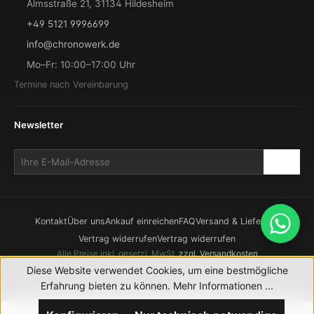
Almsstraße 21, 31134 Hildesheim
+49 5121 9996699
info@chronowerk.de
Mo–Fr: 10:00–17:00 Uhr
Termine nach Vereinbarung
Newsletter
Kontakt
Über uns
Ankauf einreichen
FAQ
Versand & Lieferung
Vertrag widerrufen
Vertrag widerrufen
Alle Preise inkl. gesetzl. MwSt.
zzgl. Versandkosten
© 2026 CHRONOWERK GmbH. Alle Rechte vorbehalten.
Diese Website verwendet Cookies, um eine bestmögliche
Realisierung durch
XICTRON
Erfahrung bieten zu können.
Mehr Informationen ...