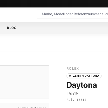
BLOG
ROLEX
ZENITH DAYTONA
Daytona
16518
Ref. 16518