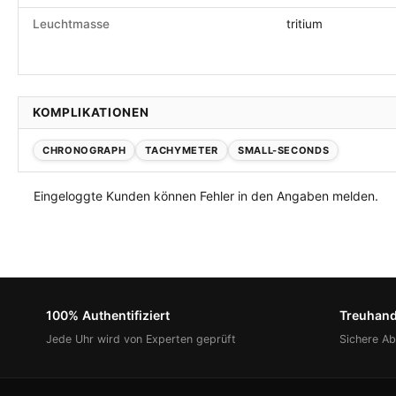
Leuchtmasse
tritium
KOMPLIKATIONEN
CHRONOGRAPH
TACHYMETER
SMALL-SECONDS
Eingeloggte Kunden können Fehler in den Angaben melden.
100% Authentifiziert
Treuhan
Jede Uhr wird von Experten geprüft
Sichere A