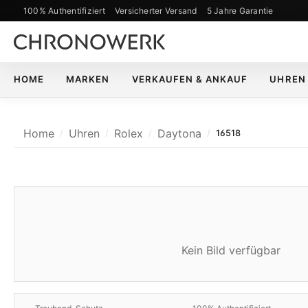
100% Authentifiziert
Versicherter Versand
5 Jahre Garantie
m Hauptinhalt springen
Zur Suche springen
Zur Hauptnavigation springen
HOME
MARKEN
VERKAUFEN & ANKAUF
UHREN
Home
Uhren
Rolex
Daytona
16518
Kein Bild verfügbar