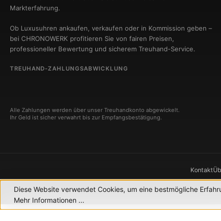
Markterfahrung.
Ob Luxusuhren ankaufen, verkaufen oder in Kommission geben –
bei CHRONOWERK profitieren Sie von fairen Preisen,
professioneller Bewertung und sicherem Treuhand-Service.
TREUHAND-ZAHLUNGSABWICKLUNG
Alle Zahlungen werden über unser Treuhandkonto abgewickelt.
Ihr Geld ist sicher verwahrt bis zur Empfangsbestätigung.
Kontakt
Üb
Diese Website verwendet Cookies, um eine bestmögliche Erfahr
© 2
Mehr Informationen ...