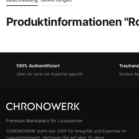
Produktinformationen "Ro
100% Authentifiziert
Treuhan
Jede Uhr wird von Experten geprüft
Sichere A
Premium Marktplatz für Luxusuhren
CHRONOWERK steht seit 2009 für Integrität und Expertise im
Luxusuhrenmarkt. Vertrauen Sie auf über 15 Jahre