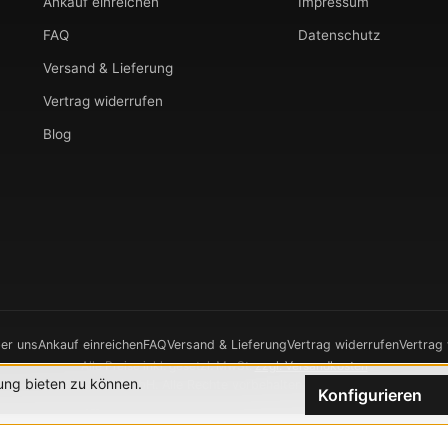
Ankauf einreichen
Impressum
FAQ
Datenschutz
Versand & Lieferung
Vertrag widerrufen
Blog
er uns
Ankauf einreichen
FAQ
Versand & Lieferung
Vertrag widerrufen
Vertrag
Alle Preise inkl. gesetzl. MwSt.
zzgl. Versandkosten
ung bieten zu können.
026 CHRONOWERK GmbH. Alle Rechte vorbehalten.
Realisierung durch
XIC
Konfigurieren