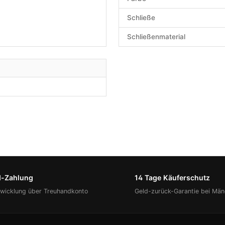
Schließe
Schließenmaterial
d-Zahlung
14 Tage Käuferschutz
bwicklung über Treuhandkonto
Geld-zurück-Garantie bei Män