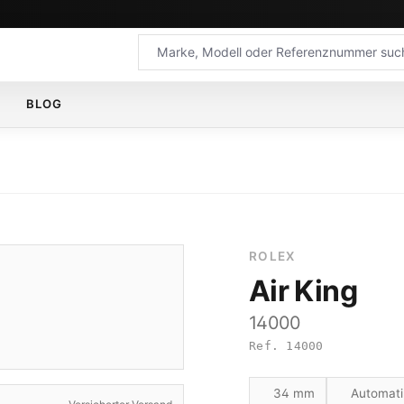
BLOG
ROLEX
Air King
14000
Ref. 14000
34 mm
Automati