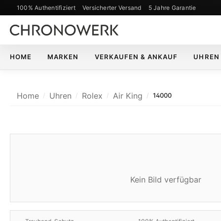
100% Authentifiziert
Versicherter Versand
5 Jahre Garantie
m Hauptinhalt springen
Zur Suche springen
Zur Hauptnavigation springen
HOME
MARKEN
VERKAUFEN & ANKAUF
UHREN
Home
Uhren
Rolex
Air King
14000
Kein Bild verfügbar