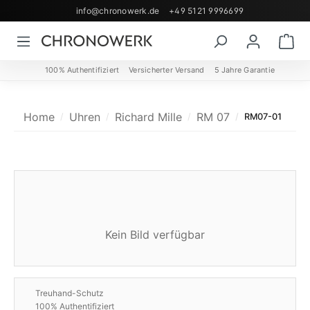
info@chronowerk.de
+49 5121 9996699
Zum Hauptinhalt springen
Wa
100% Authentifiziert
Versicherter Versand
5 Jahre Garantie
Home
Uhren
Richard Mille
RM 07
RM07-01
Kein Bild verfügbar
Treuhand-Schutz
100% Authentifiziert