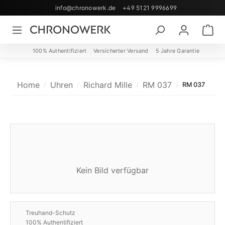
info@chronowerk.de
+49 5121 9996699
Zum Hauptinhalt springen
Wa
100% Authentifiziert
Versicherter Versand
5 Jahre Garantie
Home
Uhren
Richard Mille
RM 037
RM 037
Kein Bild verfügbar
Treuhand-Schutz
100% Authentifiziert