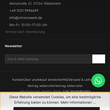
Almsstraße 21, 31134 Hildesheim
+49 5121 9996699
info@chronowerk.de
Mo–Fr: 10:00–17:00 Uhr
Termine nach Vereinbarung
Newsletter
Kontakt
Über uns
Ankauf einreichen
FAQ
Versand & Lieferung
Vertrag widerrufen
Vertrag widerrufen
Alle Preise inkl. gesetzl. MwSt.
zzgl. Versandkosten
© 2026 CHRONOWERK GmbH. Alle Rechte vorbehalten.
Diese Website verwendet Cookies, um eine bestmögliche
Realisierung durch
XICTRON
Erfahrung bieten zu können.
Mehr Informationen ...