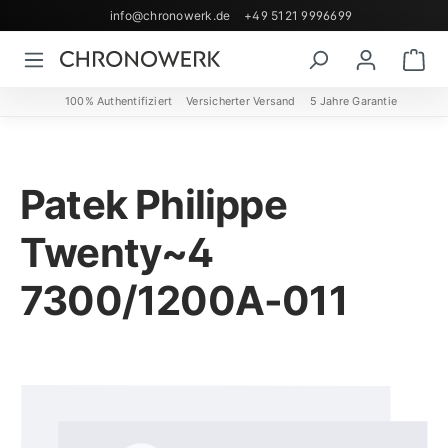
info@chronowerk.de
+49 5121 9996699
Zum Hauptinhalt springen
Wa
100% Authentifiziert
Versicherter Versand
5 Jahre Garantie
Patek Philippe
Twenty~4
7300/1200A-011
Bildergalerie überspringen