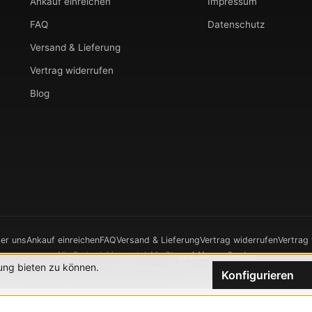
Ankauf einreichen
Impressum
FAQ
Datenschutz
Versand & Lieferung
Vertrag widerrufen
Blog
er uns
Ankauf einreichen
FAQ
Versand & Lieferung
Vertrag widerrufen
Vertrag
Alle Preise inkl. gesetzl. MwSt.
zzgl. Versandkosten
ung bieten zu können.
026 CHRONOWERK GmbH. Alle Rechte vorbehalten.
Realisierung durch
XIC
Konfigurieren