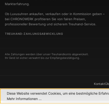
Markterfahrung.
Ob Luxusuhren ankaufen, verkaufen oder in Kommission geben –
bei CHRONOWERK profitieren Sie von fairen Preisen,
professioneller Bewertung und sicherem Treuhand-Service.
TREUHAND-ZAHLUNGSABWICKLUNG
Alle Zahlungen werden über unser Treuhandkonto abgewickelt.
Ihr Geld ist sicher verwahrt bis zur Empfangsbestätigung.
Kontakt
Üb
Diese Website verwendet Cookies, um eine bestmögliche Erfahr
© 2
Mehr Informationen ...