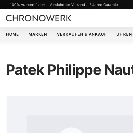
100% Authentifiziert
Versicherter Versand
5 Jahre Garantie
m Hauptinhalt springen
Zur Suche springen
Zur Hauptnavigation springen
HOME
MARKEN
VERKAUFEN & ANKAUF
UHREN
Patek Philippe Nau
Bildergalerie überspringen