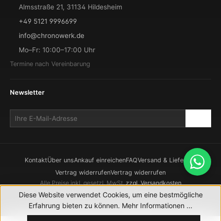
Almsstraße 21, 31134 Hildesheim
+49 5121 9996699
info@chronowerk.de
Mo–Fr: 10:00–17:00 Uhr
Termine nach Vereinbarung
Newsletter
Kontakt
Über uns
Ankauf einreichen
FAQ
Versand & Lieferung
Vertrag widerrufen
Vertrag widerrufen
Alle Preise inkl. gesetzl. MwSt.
zzgl. Versandkosten
© 2026 CHRONOWERK GmbH. Alle Rechte vorbehalten.
Diese Website verwendet Cookies, um eine bestmögliche
Realisierung durch
XICTRON
Erfahrung bieten zu können.
Mehr Informationen ...