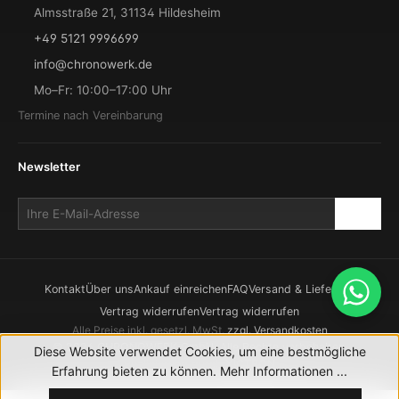
Almsstraße 21, 31134 Hildesheim
+49 5121 9996699
info@chronowerk.de
Mo–Fr: 10:00–17:00 Uhr
Termine nach Vereinbarung
Newsletter
Kontakt
Über uns
Ankauf einreichen
FAQ
Versand & Lieferung
Vertrag widerrufen
Vertrag widerrufen
Alle Preise inkl. gesetzl. MwSt.
zzgl. Versandkosten
© 2026 CHRONOWERK GmbH. Alle Rechte vorbehalten.
Diese Website verwendet Cookies, um eine bestmögliche
Realisierung durch
XICTRON
Erfahrung bieten zu können.
Mehr Informationen ...