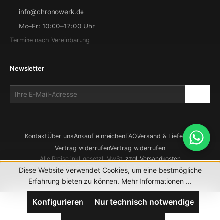
info@chronowerk.de
Mo–Fr: 10:00–17:00 Uhr
Termine nach Vereinbarung
Newsletter
Kontakt
Über uns
Ankauf einreichen
FAQ
Versand & Lieferung
Vertrag widerrufen
Vertrag widerrufen
Alle Preise inkl. gesetzl. MwSt.
zzgl. Versandkosten
© 2026 CHRONOWERK GmbH. Alle Rechte vorbehalten.
Diese Website verwendet Cookies, um eine bestmögliche
Realisierung durch
XICTRON
Erfahrung bieten zu können.
Mehr Informationen ...
Konfigurieren
Nur technisch notwendige