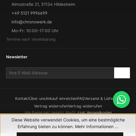
Almsstraße 21, 31134 Hildesheim
+49 5121 9996699
info@chronowerk.de
Mo–Fr: 10:00–17:00 Uhr
Termine nach Vereinbarung
Newsletter
Kontakt
Über uns
Ankauf einreichen
FAQ
Versand & Lieferung
Vertrag widerrufen
Vertrag widerrufen
Alle Preise inkl. gesetzl. MwSt.
zzgl. Versandkosten
© 2026 CHRONOWERK GmbH. Alle Rechte vorbehalten.
Diese Website verwendet Cookies, um eine bestmögliche
Realisierung durch
XICTRON
Erfahrung bieten zu können.
Mehr Informationen ...