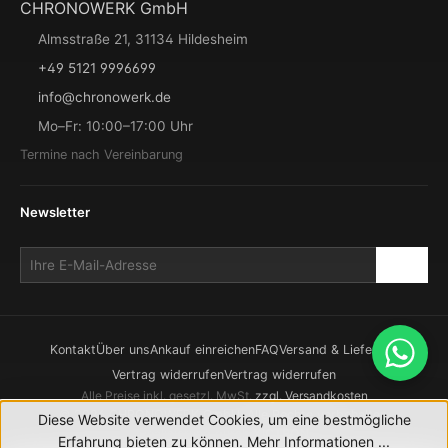
CHRONOWERK GmbH
Almsstraße 21, 31134 Hildesheim
+49 5121 9996699
info@chronowerk.de
Mo–Fr: 10:00–17:00 Uhr
Termine nach Vereinbarung
Newsletter
Kontakt
Über uns
Ankauf einreichen
FAQ
Versand & Lieferung
Vertrag widerrufen
Vertrag widerrufen
Alle Preise inkl. gesetzl. MwSt.
zzgl. Versandkosten
© 2026 CHRONOWERK GmbH. Alle Rechte vorbehalten.
Diese Website verwendet Cookies, um eine bestmögliche
Realisierung durch
XICTRON
Erfahrung bieten zu können.
Mehr Informationen ...