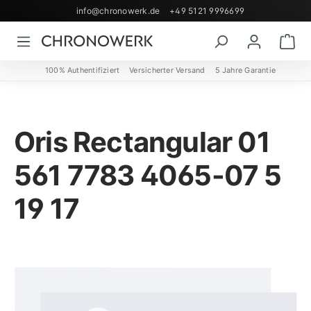
info@chronowerk.de
+49 5121 9996699
Zum Hauptinhalt springen
Wa
100% Authentifiziert
Versicherter Versand
5 Jahre Garantie
Oris Rectangular 01
561 7783 4065-07 5
19 17
Bildergalerie überspringen