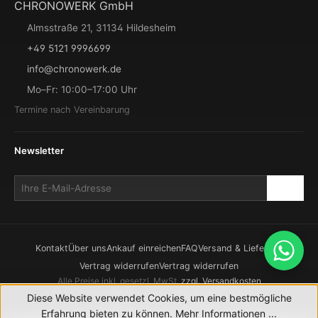
CHRONOWERK GmbH
Almsstraße 21, 31134 Hildesheim
+49 5121 9996699
info@chronowerk.de
Mo–Fr: 10:00–17:00 Uhr
Termine nach Vereinbarung
Newsletter
Kontakt
Über uns
Ankauf einreichen
FAQ
Versand & Lieferung
Vertrag widerrufen
Vertrag widerrufen
Alle Preise inkl. gesetzl. MwSt.
zzgl. Versandkosten
© 2026 CHRONOWERK GmbH. Alle Rechte vorbehalten.
Diese Website verwendet Cookies, um eine bestmögliche
Realisierung durch
XICTRON
Erfahrung bieten zu können.
Mehr Informationen ...