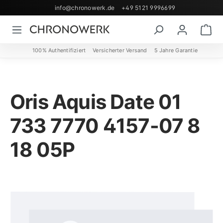
info@chronowerk.de
+49 5121 9996699
Zum Hauptinhalt springen
Wa
100% Authentifiziert
Versicherter Versand
5 Jahre Garantie
Oris Aquis Date 01
733 7770 4157-07 8
18 05P
Bildergalerie überspringen