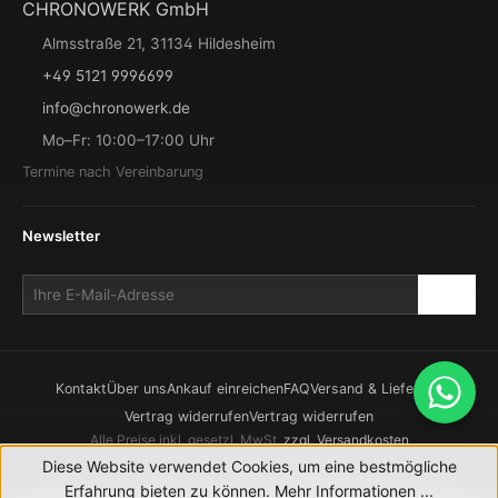
CHRONOWERK GmbH
Almsstraße 21, 31134 Hildesheim
+49 5121 9996699
info@chronowerk.de
Mo–Fr: 10:00–17:00 Uhr
Termine nach Vereinbarung
Newsletter
Kontakt
Über uns
Ankauf einreichen
FAQ
Versand & Lieferung
Vertrag widerrufen
Vertrag widerrufen
Alle Preise inkl. gesetzl. MwSt.
zzgl. Versandkosten
© 2026 CHRONOWERK GmbH. Alle Rechte vorbehalten.
Diese Website verwendet Cookies, um eine bestmögliche
Realisierung durch
XICTRON
Erfahrung bieten zu können.
Mehr Informationen ...