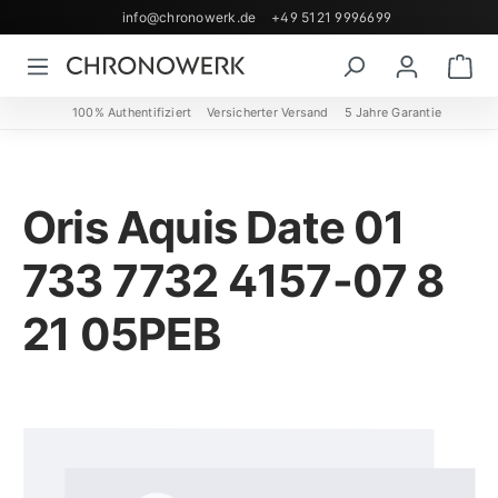
info@chronowerk.de
+49 5121 9996699
Zum Hauptinhalt springen
Wa
100% Authentifiziert
Versicherter Versand
5 Jahre Garantie
Oris Aquis Date 01
733 7732 4157-07 8
21 05PEB
Bildergalerie überspringen