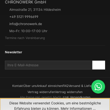
CHRONOWERK GmbH
Almsstraße 21, 31134 Hildesheim
+49 5121 9996699
info@chronowerk.de
Mo–Fr: 10:00–17:00 Uhr
Termine nach Vereinbarung
Newsletter
Kontakt
Über uns
Ankauf einreichen
FAQ
Versand & Lieferung
Vertrag widerrufen
Vertrag widerrufen
Alle Preise inkl. gesetzl. MwSt.
zzgl. Versandkosten
© 2026 CHRONOWERK GmbH. Alle Rechte vorbehalten.
Diese Website verwendet Cookies, um eine bestmögliche
Realisierung durch
XICTRON
Erfahrung bieten zu können.
Mehr Informationen ...