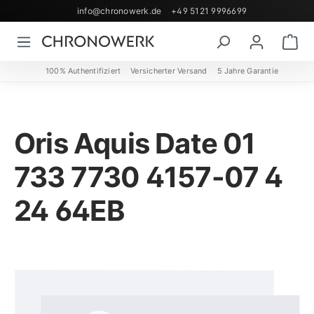
info@chronowerk.de
+49 5121 9996699
Zum Hauptinhalt springen
Wa
100% Authentifiziert
Versicherter Versand
5 Jahre Garantie
Oris Aquis Date 01
733 7730 4157-07 4
24 64EB
Bildergalerie überspringen