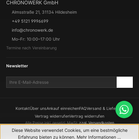
CHRONOWERK GmbH
Almsstraße 21, 31134 Hildesheim
+49 5121 9996699
info@chronowerk.de
Mo–Fr: 10:00–17:00 Uhr
Termine nach Vereinbarung
Newsletter
Kontakt
Über uns
Ankauf einreichen
FAQ
Versand & Lieferung
Vertrag widerrufen
Vertrag widerrufen
Alle Preise inkl. gesetzl. MwSt.
zzgl. Versandkosten
© 2026 CHRONOWERK GmbH. Alle Rechte vorbehalten.
Diese Website verwendet Cookies, um eine bestmögliche
Realisierung durch
XICTRON
Erfahrung bieten zu können.
Mehr Informationen ...