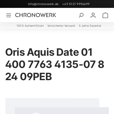
info@chronowerk.de
+49 5121 9996699
Zum Hauptinhalt springen
Wa
100% Authentifiziert
Versicherter Versand
5 Jahre Garantie
Oris Aquis Date 01
400 7763 4135-07 8
24 09PEB
Bildergalerie überspringen