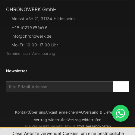
CHRONOWERK GmbH
Almsstraße 21, 31134 Hildesheim
+49 5121 9996699
info@chronowerk.de
Mo–Fr: 10:00–17:00 Uhr
Termine nach Vereinbarung
Newsletter
Kontakt
Über uns
Ankauf einreichen
FAQ
Versand & Lieferung
Vertrag widerrufen
Vertrag widerrufen
Alle Preise inkl. gesetzl. MwSt.
zzgl. Versandkosten
© 2026 CHRONOWERK GmbH. Alle Rechte vorbehalten.
Diese Website verwendet Cookies, um eine bestmögliche