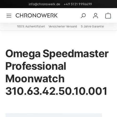
info@chronowerk.de
+49 5121 9996699
Zum Hauptinhalt springen
Wa
100% Authentifiziert
Versicherter Versand
5 Jahre Garantie
Omega Speedmaster
Professional
Moonwatch
310.63.42.50.10.001
Bildergalerie überspringen