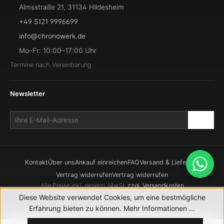
Almsstraße 21, 31134 Hildesheim
+49 5121 9996699
info@chronowerk.de
Mo–Fr: 10:00–17:00 Uhr
Termine nach Vereinbarung
Newsletter
Kontakt
Über uns
Ankauf einreichen
FAQ
Versand & Lieferung
Vertrag widerrufen
Vertrag widerrufen
Alle Preise inkl. gesetzl. MwSt.
zzgl. Versandkosten
© 2026 CHRONOWERK GmbH. Alle Rechte vorbehalten.
Diese Website verwendet Cookies, um eine bestmögliche
Realisierung durch
XICTRON
Erfahrung bieten zu können.
Mehr Informationen ...