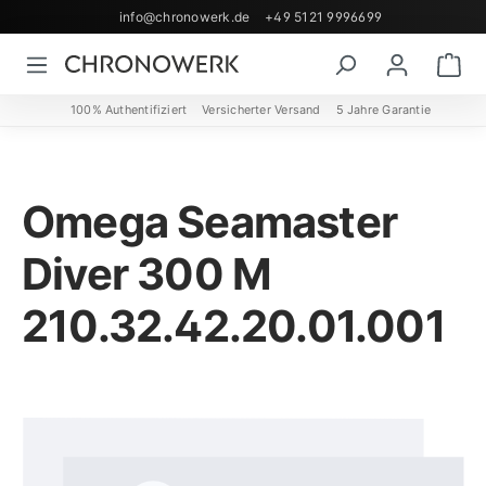
info@chronowerk.de
+49 5121 9996699
Zum Hauptinhalt springen
Wa
100% Authentifiziert
Versicherter Versand
5 Jahre Garantie
Omega Seamaster
Diver 300 M
210.32.42.20.01.001
Bildergalerie überspringen