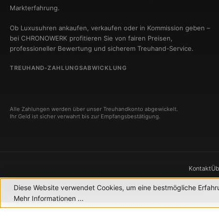
Markterfahrung.
Ob Luxusuhren ankaufen, verkaufen oder in Kommission geben –
bei CHRONOWERK profitieren Sie von fairen Preisen,
professioneller Bewertung und sicherem Treuhand-Service.
TREUHAND-ZAHLUNGSABWICKLUNG
Alle Zahlungen werden über unser Treuhandkonto abgewickelt.
Ihr Geld ist sicher verwahrt bis zur Empfangsbestätigung.
Kontakt
Üb
Diese Website verwendet Cookies, um eine bestmögliche Erfahr
© 2
Mehr Informationen ...