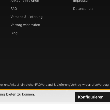
Ankauf einreichen
Impressum
FAQ
Datenschutz
Versand & Lieferung
Vertrag widerrufen
Blog
er uns
Ankauf einreichen
FAQ
Versand & Lieferung
Vertrag widerrufen
Vertrag
Alle Preise inkl. gesetzl. MwSt.
zzgl. Versandkosten
ung bieten zu können.
026 CHRONOWERK GmbH. Alle Rechte vorbehalten.
Realisierung durch
XIC
Konfigurieren