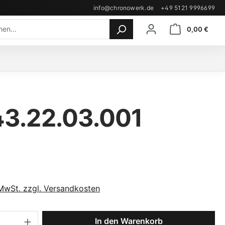
info@chronowerk.de
+49 5121 9996699
Ware
0,00 €
43.22.03.001
eis:
 MwSt. zzgl. Versandkosten
 Anzahl: Gib den gewünschten Wert ein 
In den Warenkorb