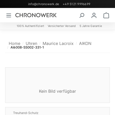
info@chronowerk.de
+49 5121 9996699
Zum Hauptinhalt springen
Wa
100% Authentifiziert
Versicherter Versand
5 Jahre Garantie
Home
Uhren
Maurice Lacroix
AIKON
AI6008-SS002-331-1
Kein Bild verfügbar
Treuhand-Schutz