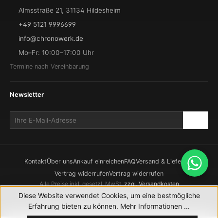
Almsstraße 21, 31134 Hildesheim
+49 5121 9996699
info@chronowerk.de
Mo–Fr: 10:00–17:00 Uhr
Termine nach Vereinbarung
Newsletter
Kontakt
Über uns
Ankauf einreichen
FAQ
Versand & Lieferung
Vertrag widerrufen
Vertrag widerrufen
Alle Preise inkl. gesetzl. MwSt.
zzgl. Versandkosten
© 2026 CHRONOWERK GmbH. Alle Rechte vorbehalten.
Diese Website verwendet Cookies, um eine bestmögliche
Realisierung durch
XICTRON
Erfahrung bieten zu können.
Mehr Informationen ...