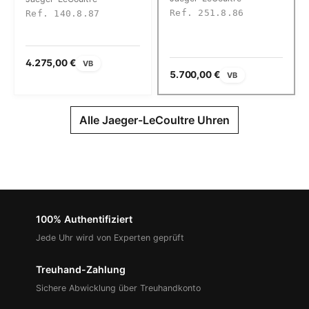
Ref. 251.8.86
Ref. 140.8.87
4.275,00 €
VB
5.700,00 €
VB
Alle Jaeger-LeCoultre Uhren
100% Authentifiziert
Jede Uhr wird von Experten geprüft
Treuhand-Zahlung
Sichere Abwicklung über Treuhandkonto