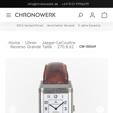
info@chronowerk.de
+49 5121 9996699
Zum Hauptinhalt springen
Wa
100% Authentifiziert
Versicherter Versand
5 Jahre Garantie
Home
Uhren
Jaeger-LeCoultre
Reverso Grande Taille
270.8.62
CW-00049