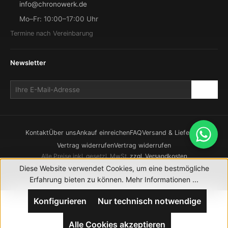
info@chronowerk.de
Mo–Fr: 10:00–17:00 Uhr
Termine nach Vereinbarung
Newsletter
Kontakt
Über uns
Ankauf einreichen
FAQ
Versand & Lieferung
Vertrag widerrufen
Vertrag widerrufen
Alle Preise inkl. gesetzl. MwSt.
zzgl. Versandkosten
© 2026 CHRONOWERK GmbH. Alle Rechte vorbehalten.
Diese Website verwendet Cookies, um eine bestmögliche
Realisierung durch
XICTRON
Erfahrung bieten zu können.
Mehr Informationen ...
Konfigurieren
Nur technisch notwendige
Alle Cookies akzeptieren