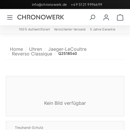
info@chronowerk.de
+49 5121 9996699
Zum Hauptinhalt springen
Wa
100% Authentifiziert
Versicherter Versand
5 Jahre Garantie
Home
Uhren
Jaeger-LeCoultre
Reverso Classique
Q2518540
Kein Bild verfügbar
Treuhand-Schutz