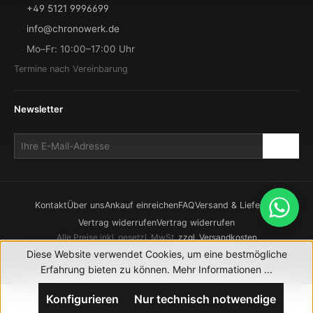
+49 5121 9996699
info@chronowerk.de
Mo–Fr: 10:00–17:00 Uhr
Termine nach Vereinbarung
Newsletter
Kontakt
Über uns
Ankauf einreichen
FAQ
Versand & Lieferung
Vertrag widerrufen
Vertrag widerrufen
Alle Preise inkl. gesetzl. MwSt.
zzgl. Versandkosten
© 2026 CHRONOWERK GmbH. Alle Rechte vorbehalten.
Diese Website verwendet Cookies, um eine bestmögliche
Realisierung durch
XICTRON
Erfahrung bieten zu können.
Mehr Informationen ...
Konfigurieren
Nur technisch notwendige