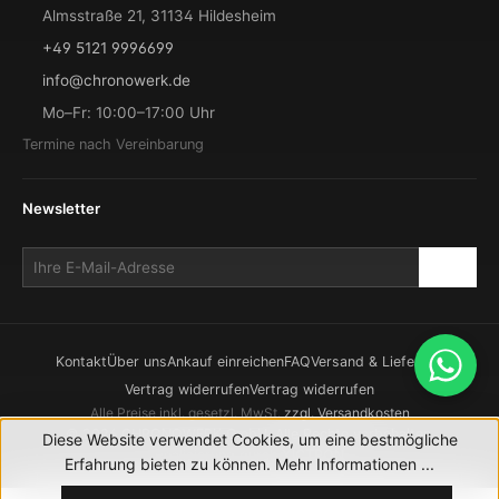
Almsstraße 21, 31134 Hildesheim
+49 5121 9996699
info@chronowerk.de
Mo–Fr: 10:00–17:00 Uhr
Termine nach Vereinbarung
Newsletter
Kontakt
Über uns
Ankauf einreichen
FAQ
Versand & Lieferung
Vertrag widerrufen
Vertrag widerrufen
Alle Preise inkl. gesetzl. MwSt.
zzgl. Versandkosten
© 2026 CHRONOWERK GmbH. Alle Rechte vorbehalten.
Diese Website verwendet Cookies, um eine bestmögliche
Realisierung durch
XICTRON
Erfahrung bieten zu können.
Mehr Informationen ...