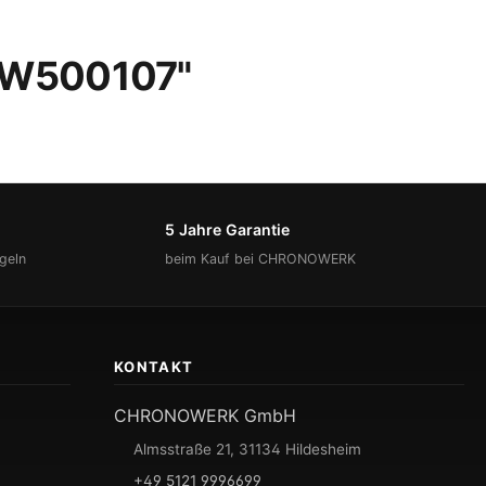
 IW500107"
5 Jahre Garantie
geln
beim Kauf bei CHRONOWERK
KONTAKT
CHRONOWERK GmbH
Almsstraße 21, 31134 Hildesheim
+49 5121 9996699