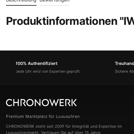
Produktinformationen "
100% Authentifiziert
Treuhan
Jede Uhr wird von Experten geprüft
Sichere A
Premium Marktplatz für Luxusuhren
CHRONOWERK steht seit 2009 für Integrität und Expertise im
Luxusuhrenmarkt. Vertrauen Sie auf über 15 Jahre