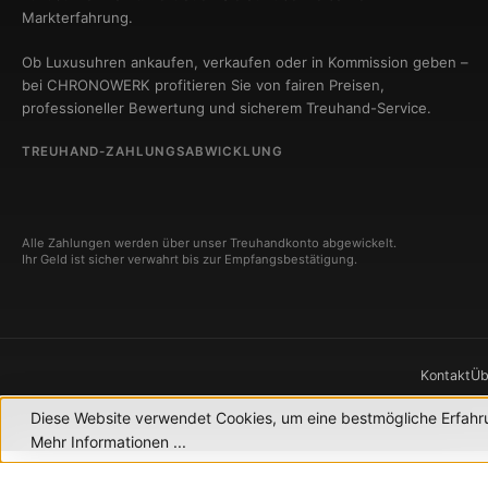
Markterfahrung.
Ob Luxusuhren ankaufen, verkaufen oder in Kommission geben –
bei CHRONOWERK profitieren Sie von fairen Preisen,
professioneller Bewertung und sicherem Treuhand-Service.
TREUHAND-ZAHLUNGSABWICKLUNG
Alle Zahlungen werden über unser Treuhandkonto abgewickelt.
Ihr Geld ist sicher verwahrt bis zur Empfangsbestätigung.
Kontakt
Üb
Diese Website verwendet Cookies, um eine bestmögliche Erfahr
© 2
Mehr Informationen ...