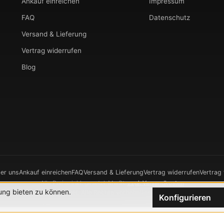
Ankauf einreichen
Impressum
FAQ
Datenschutz
Versand & Lieferung
Vertrag widerrufen
Blog
er uns
Ankauf einreichen
FAQ
Versand & Lieferung
Vertrag widerrufen
Vertrag
Alle Preise inkl. gesetzl. MwSt.
zzgl. Versandkosten
ung bieten zu können.
026 CHRONOWERK GmbH. Alle Rechte vorbehalten.
Realisierung durch
XIC
Konfigurieren