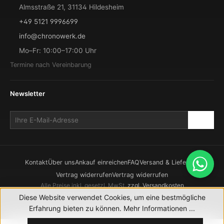
Almsstraße 21, 31134 Hildesheim
+49 5121 9996699
info@chronowerk.de
Mo–Fr: 10:00–17:00 Uhr
Termine nach Vereinbarung
Newsletter
Kontakt
Über uns
Ankauf einreichen
FAQ
Versand & Lieferung
Vertrag widerrufen
Vertrag widerrufen
Alle Preise inkl. gesetzl. MwSt.
zzgl. Versandkosten
© 2026 CHRONOWERK GmbH. Alle Rechte vorbehalten.
Diese Website verwendet Cookies, um eine bestmögliche
Realisierung durch
XICTRON
Erfahrung bieten zu können.
Mehr Informationen ...