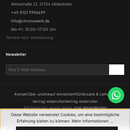
Almsstraße 21, 31134 Hildesheim
+49 5121 9996699
info@chronowerk.de
Mo–Fr: 10:00–17:00 Uhr
Termine nach Vereinbarung
Newsletter
Kontakt
Über uns
Ankauf einreichen
FAQ
Versand & Lieferung
Vertrag widerrufen
Vertrag widerrufen
Alle Preise inkl. gesetzl. MwSt.
zzgl. Versandkosten
© 2026 CHRONOWERK GmbH. Alle Rechte vorbehalten.
Diese Website verwendet Cookies, um eine bestmögliche
Realisierung durch
XICTRON
Erfahrung bieten zu können.
Mehr Informationen ...