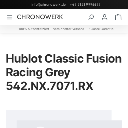
info@chronowerk.de
+49 5121 9996699
Zum Hauptinhalt springen
Wa
100% Authentifiziert
Versicherter Versand
5 Jahre Garantie
Hublot Classic Fusion
Racing Grey
542.NX.7071.RX
Bildergalerie überspringen