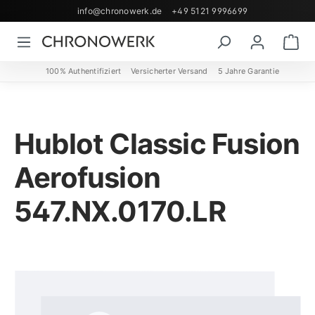
info@chronowerk.de
+49 5121 9996699
Zum Hauptinhalt springen
Wa
100% Authentifiziert
Versicherter Versand
5 Jahre Garantie
Hublot Classic Fusion
Aerofusion
547.NX.0170.LR
Bildergalerie überspringen